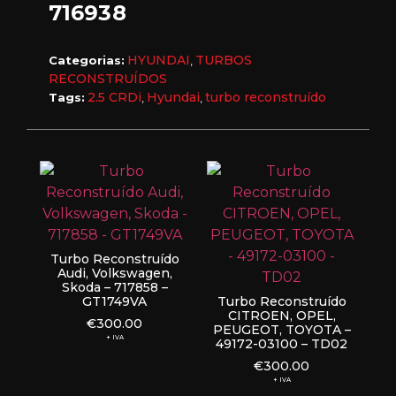
716938
HYUNDAI
TURBOS
Categorias:
,
RECONSTRUÍDOS
2.5 CRDi
Hyundai
turbo reconstruído
Tags:
,
,
Turbo Reconstruído
Audi, Volkswagen,
Skoda – 717858 –
GT1749VA
Turbo Reconstruído
CITROEN, OPEL,
€
300.00
PEUGEOT, TOYOTA –
+ IVA
49172-03100 – TD02
€
300.00
+ IVA