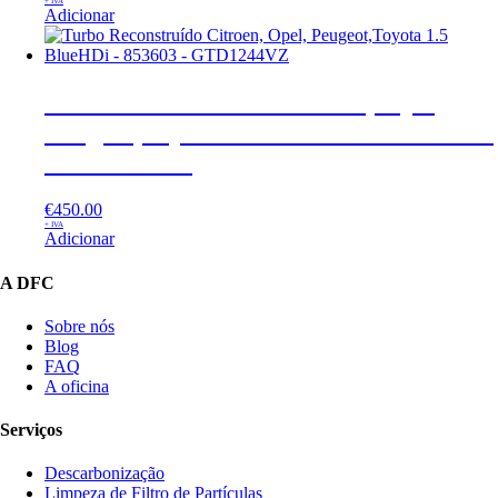
+ IVA
Adicionar
Turbo Reconstruído Citroen, Opel,
Peugeot,Toyota 1.5 BlueHDi – 853603 –
GTD1244VZ
€
450.00
+ IVA
Adicionar
A DFC
Sobre nós
Blog
FAQ
A oficina
Serviços
Descarbonização
Limpeza de Filtro de Partículas