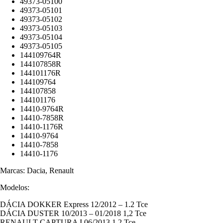
49373-05100
49373-05101
49373-05102
49373-05103
49373-05104
49373-05105
144109764R
144107858R
144101176R
144109764
144107858
144101176
14410-9764R
14410-7858R
14410-1176R
14410-9764
14410-7858
14410-1176
Marcas: Dacia, Renault
Modelos:
DÁCIA DOKKER Express 12/2012 – 1.2 Tce
DÁCIA DUSTER 10/2013 – 01/2018 1,2 Tce
RENAULT CAPTURA I 06/2013 1,2 Tce