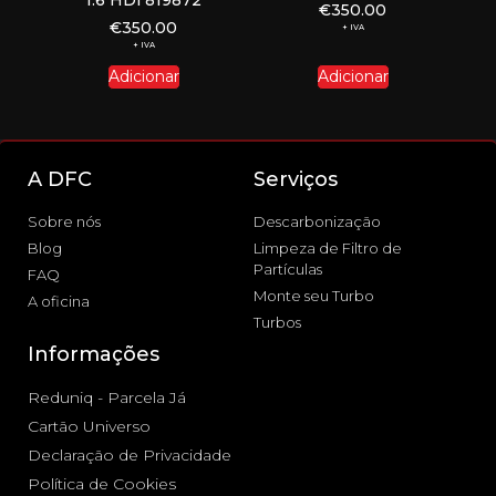
1.6 HDi 819872
€
350.00
€
350.00
+ IVA
+ IVA
Adicionar
Adicionar
A DFC
Serviços
Sobre nós
Descarbonização
Blog
Limpeza de Filtro de
Partículas
FAQ
Monte seu Turbo
A oficina
Turbos
Informações
Reduniq - Parcela Já
Cartão Universo
Declaração de Privacidade
Política de Cookies