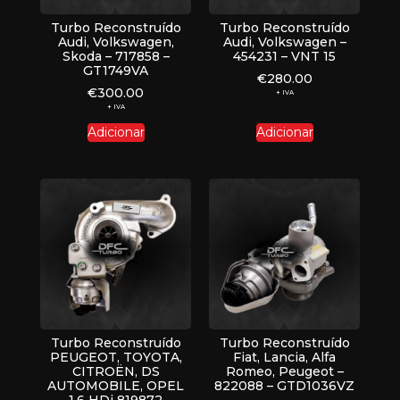
Turbo Reconstruído
Turbo Reconstruído
Audi, Volkswagen,
Audi, Volkswagen –
Skoda – 717858 –
454231 – VNT 15
GT1749VA
€
280.00
€
300.00
+ IVA
+ IVA
Adicionar
Adicionar
Turbo Reconstruído
Turbo Reconstruído
PEUGEOT, TOYOTA,
Fiat, Lancia, Alfa
CITROËN, DS
Romeo, Peugeot –
AUTOMOBILE, OPEL
822088 – GTD1036VZ