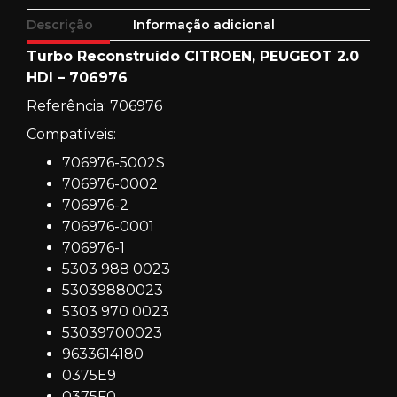
Descrição
Informação adicional
Turbo Reconstruído CITROEN, PEUGEOT 2.0
HDI – 706976
Referência: 706976
Compatíveis:
706976-5002S
706976-0002
706976-2
706976-0001
706976-1
5303 988 0023
53039880023
5303 970 0023
53039700023
9633614180
0375E9
0375F0